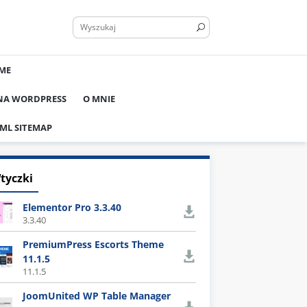
ME
 NA WORDPRESS
O MNIE
ML SITEMAP
tyczki
Elementor Pro 3.3.40
3.3.40
PremiumPress Escorts Theme
11.1.5
11.1.5
JoomUnited WP Table Manager