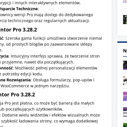
rypcji i innych interaktywnych elementów.
sparcie Techniczne
:
kownicy wersji Pro mają dostęp do dedykowanego
cia technicznego oraz regularnych aktualizacji.
entor Pro
3.28.2
ść
: Szeroka gama funkcji umożliwia stworzenie niemal
ony, od prostych blogów po zaawansowane sklepy
e.
N
ycia
: Intuicyjny interfejs sprawia, że tworzenie stron
 i przyjemne, nawet dla początkujących.
onność
: Możliwość pełnej personalizacji elementów
 potrzeby edycji kodu.
ane Rozwiązania
: Obsługa formularzy, pop-upów i
 WooCommerce w jednym narzędziu.
tor Pro
3.28.2
ja Pro jest płatna, co może być barierą dla małych
lub początkujących użytkowników.
: Dodanie wielu widżetów i efektów wizualnych może
 szybkość ładowania strony, co wymaga dodatkowej
ji.