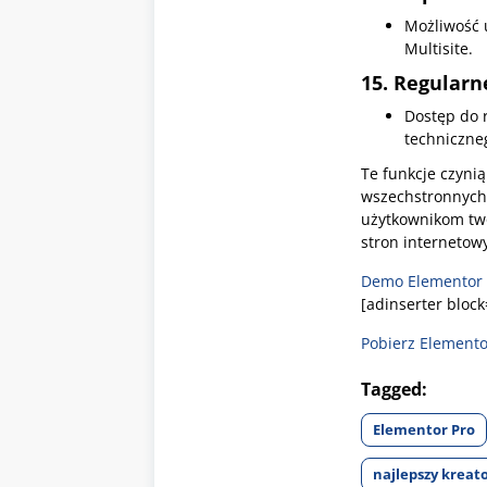
Możliwość 
Multisite.
15.
Regularne
Dostęp do 
techniczne
Te funkcje czyni
wszechstronnych 
użytkownikom two
stron internetow
Demo Elementor 
[adinserter block
Pobierz Elemento
Tagged:
Elementor Pro
najlepszy kreat