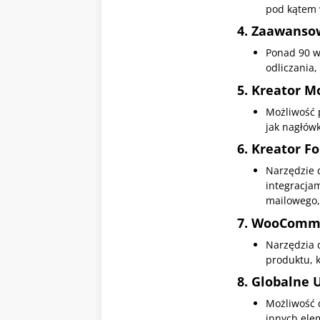
pod kątem 
4.
Zaawanso
Ponad 90 wi
odliczania,
5.
Kreator 
Możliwość 
jak nagłówk
6.
Kreator F
Narzędzie 
integracja
mailowego,
7.
WooComme
Narzędzia 
produktu, k
8.
Globalne 
Możliwość d
innych elem