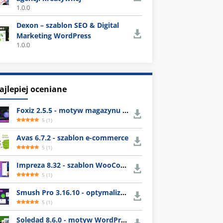
1.0.0
Dexon – szablon SEO & Digital
Marketing WordPress
1.0.0
ajlepiej oceniane
Foxiz 2.5.5 - motyw magazynu WordPress
5
(
1
)
Avas 6.7.2 - szablon e-commerce
5
(
1
)
Impreza 8.32 - szablon WooCommerce
5
(
1
)
Smush Pro 3.16.10 - optymalizacja obrazów WordPress
5
(
1
)
Soledad 8.6.0 - motyw WordPress z gotowymi układami