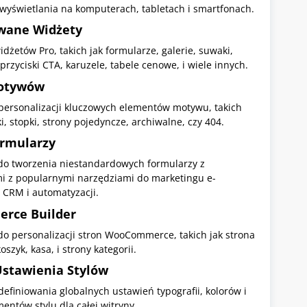
wyświetlania na komputerach, tabletach i smartfonach.
wane Widżety
dżetów Pro, takich jak formularze, galerie, suwaki,
 przyciski CTA, karuzele, tabele cenowe, i wiele innych.
Motywów
personalizacji kluczowych elementów motywu, takich
i, stopki, strony pojedyncze, archiwalne, czy 404.
ormularzy
do tworzenia niestandardowych formularzy z
mi z popularnymi narzędziami do marketingu e-
 CRM i automatyzacji.
rce Builder
do personalizacji stron WooCommerce, takich jak strona
oszyk, kasa, i strony kategorii.
Ustawienia Stylów
efiniowania globalnych ustawień typografii, kolorów i
entów stylu dla całej witryny.