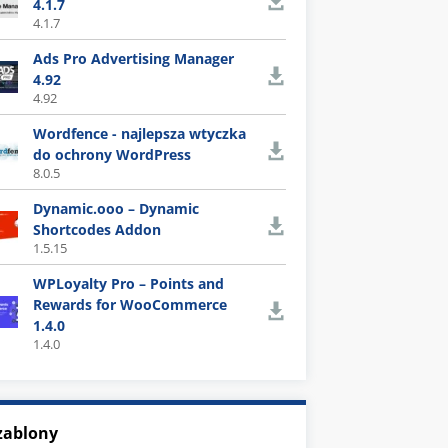
4.1.7
4.1.7
Ads Pro Advertising Manager
4.92
4.92
Wordfence - najlepsza wtyczka
do ochrony WordPress
8.0.5
Dynamic.ooo – Dynamic
Shortcodes Addon
1.5.15
WPLoyalty Pro – Points and
Rewards for WooCommerce
1.4.0
1.4.0
zablony