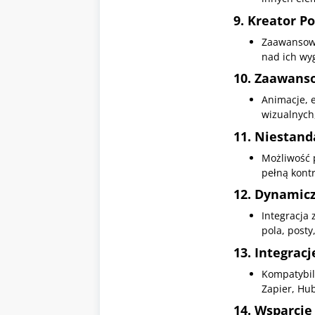
9.
Kreator P
Zaawansowa
nad ich wy
10.
Zaawanso
Animacje, e
wizualnych,
11.
Niestand
Możliwość 
pełną kont
12.
Dynamicz
Integracja
pola, posty
13.
Integrac
Kompatybil
Zapier, Hub
14.
Wsparcie 