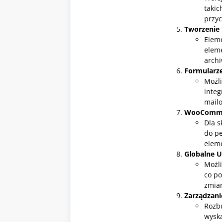
takic
przyc
Tworzeni
Elem
eleme
archi
Formularze
Możl
integ
mailo
WooCommer
Dla s
do pe
elem
Globalne U
Możli
co po
zmia
Zarządzan
Rozb
wysk