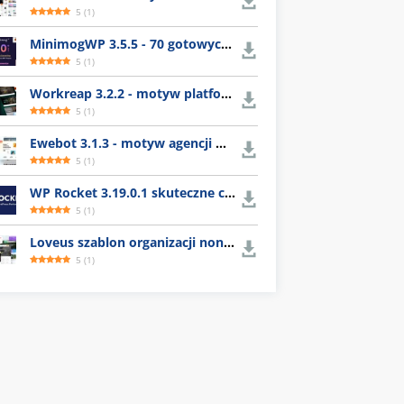
5
(
1
)
MinimogWP 3.5.5 - 70 gotowych szablonów e-commerce
5
(
1
)
Workreap 3.2.2 - motyw platformy dla freelancerów
5
(
1
)
Ewebot 3.1.3 - motyw agencji marketingowej
5
(
1
)
WP Rocket 3.19.0.1 skuteczne czyszczenie cache WordPress
5
(
1
)
Loveus szablon organizacji nonprofit
5
(
1
)