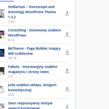
Stellarium – Horoscope and
Astrology WordPress Theme
1.3.2
1.3.2
Consulting - biznesowy szablon
WordPress
6.7.2
BeTheme - Page Builder mający
600 szablonów
28.1.4
Fabula - innowacyjny szablon
magazynu i strony news
1.3
Jolie szablon sklepu, drogerii
kosmetycznej
22.0
Seon responsywny motyw
agencji kreatywnej