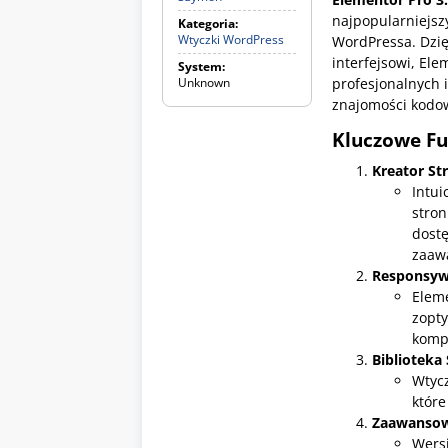
najpopularniejszy
Kategoria:
Wtyczki WordPress
W
WordPressa. Dzi
t
interfejsowi, El
System:
y
Unknown
profesjonalnych 
c
z
znajomości kodo
k
i
Kluczowe Fu
W
o
Kreator Str
r
Intui
d
stron
P
r
dost
e
zaaw
s
Responsyw
s
Eleme
zopt
komp
Biblioteka
Wtycz
które
Zaawansow
Wers