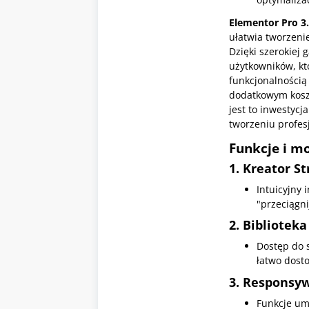
Elementor Pro
3
ułatwia tworzeni
Dzięki szerokiej 
użytkowników, kt
funkcjonalnością 
dodatkowym koszt
jest to inwestycj
tworzeniu profes
Funkcje i m
1.
Kreator St
Intuicyjny 
"przeciągni
2.
Bibliotek
Dostęp do 
łatwo dost
3.
Responsyw
Funkcje um