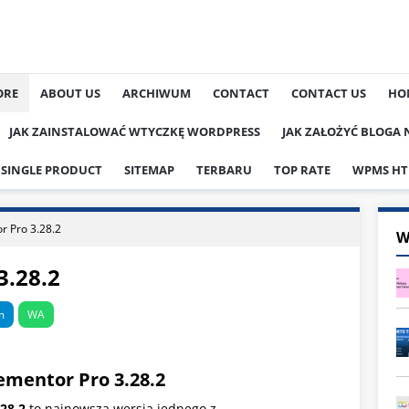
ORE
ABOUT US
ARCHIWUM
CONTACT
CONTACT US
HO
JAK ZAINSTALOWAĆ WTYCZKĘ WORDPRESS
JAK ZAŁOŻYĆ BLOGA
SINGLE PRODUCT
SITEMAP
TERBARU
TOP RATE
WPMS HT
r Pro 3.28.2
W
3.28.2
m
WA
ementor Pro 3.28.2
.28.2
to najnowsza wersja jednego z