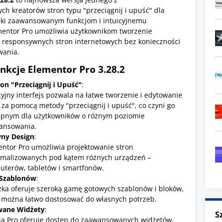
ch kreatorów stron typu "przeciągnij i upuść" dla
ęki zaawansowanym funkcjom i intuicyjnemu
ementor Pro umożliwia użytkownikom tworzenie
i responsywnych stron internetowych bez konieczności
wania.
nkcje Elementor Pro
3.28.2
on "Przeciągnij i Upuść"
:
cyjny interfejs pozwala na łatwe tworzenie i edytowanie
 za pomocą metody "przeciągnij i upuść", co czyni go
ępnym dla użytkowników o różnym poziomie
ansowania.
ny Design
:
ntor Pro umożliwia projektowanie stron
ymalizowanych pod kątem różnych urządzeń –
uterów, tabletów i smartfonów.
 Szablonów
:
ka oferuje szeroką gamę gotowych szablonów i bloków,
 można łatwo dostosować do własnych potrzeb.
ane Widżety
:
S
ja Pro oferuje dostęp do zaawansowanych widżetów,