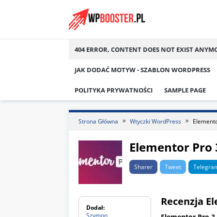
Skip
to
content
404 ERROR, CONTENT DOES NOT EXIST ANYM
JAK DODAĆ MOTYW - SZABLON WORDPRESS
POLITYKA PRYWATNOŚCI
SAMPLE PAGE
Strona Główna
Wtyczki WordPress
Elemento
Elementor Pro 
Sharer
Tweet
Telegra
Recenzja El
Dodał:
Szymon
Elementor Pro
3