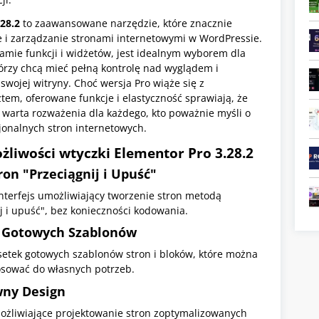
.28.2
to zaawansowane narzędzie, które znacznie
e i zarządzanie stronami internetowymi w WordPressie.
gamie funkcji i widżetów, jest idealnym wyborem dla
órzy chcą mieć pełną kontrolę nad wyglądem i
swojej witryny. Choć wersja Pro wiąże się z
em, oferowane funkcje i elastyczność sprawiają, że
a warta rozważenia dla każdego, kto poważnie myśli o
jonalnych stron internetowych.
ożliwości wtyczki
Elementor Pro
3.28.2
ron "Przeciągnij i Upuść"
interfejs umożliwiający tworzenie stron metodą
j i upuść", bez konieczności kodowania.
a Gotowych Szablonów
setek gotowych szablonów stron i bloków, które można
osować do własnych potrzeb.
ny Design
ożliwiające projektowanie stron zoptymalizowanych