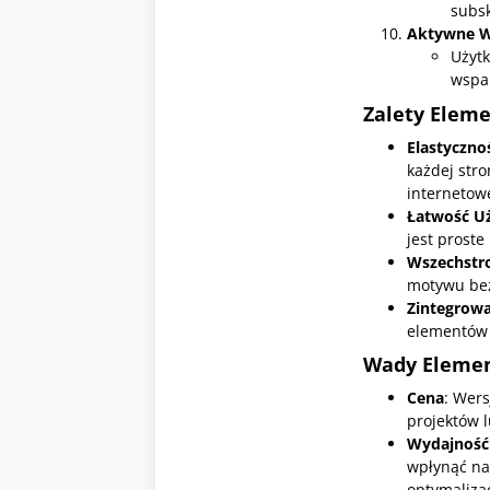
subsk
Aktywne W
Użyt
wspar
Zalety Elem
Elastyczno
każdej str
internetow
Łatwość Uż
jest proste
Wszechstr
motywu bez
Zintegrow
elementów
Wady Elemen
Cena
: Wers
projektów 
Wydajność
wpłynąć na
optymalizac