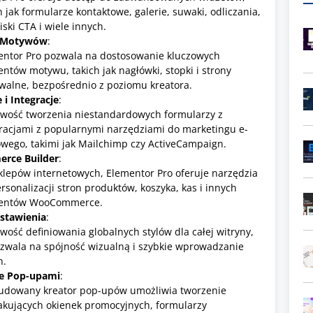
h jak formularze kontaktowe, galerie, suwaki, odliczania,
iski CTA i wiele innych.
e Motywów
:
entor Pro pozwala na dostosowanie kluczowych
ntów motywu, takich jak nagłówki, stopki i strony
walne, bezpośrednio z poziomu kreatora.
 i Integracje
:
iwość tworzenia niestandardowych formularzy z
racjami z popularnymi narzędziami do marketingu e-
wego, takimi jak Mailchimp czy ActiveCampaign.
ce Builder
:
klepów internetowych, Elementor Pro oferuje narzędzia
rsonalizacji stron produktów, koszyka, kas i innych
entów WooCommerce.
stawienia
:
wość definiowania globalnych stylów dla całej witryny,
zwala na spójność wizualną i szybkie wprowadzanie
n.
ie Pop-upami
:
udowany kreator pop-upów umożliwia tworzenie
akujących okienek promocyjnych, formularzy