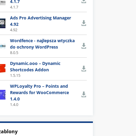
4.1.7
4.1.7
Ads Pro Advertising Manager
4.92
4.92
Wordfence - najlepsza wtyczka
do ochrony WordPress
8.0.5
Dynamic.ooo – Dynamic
Shortcodes Addon
1.5.15
WPLoyalty Pro – Points and
Rewards for WooCommerce
1.4.0
1.4.0
zablony