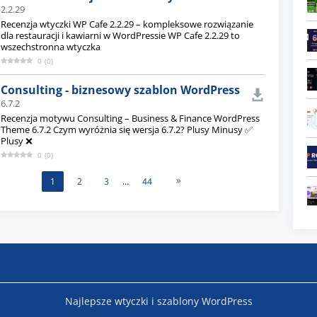
2.2.29
Recenzja wtyczki WP Cafe 2.2.29 – kompleksowe rozwiązanie
dla restauracji i kawiarni w WordPressie WP Cafe 2.2.29 to
wszechstronna wtyczka
0
(
0
)
Consulting - biznesowy szablon WordPress
6.7.2
Recenzja motywu Consulting – Business & Finance WordPress
Theme 6.7.2 Czym wyróżnia się wersja 6.7.2? Plusy Minusy ✅
Plusy ❌
0
(
0
)
1
2
3
…
44
Najlepsze wtyczki i szablony WordPress