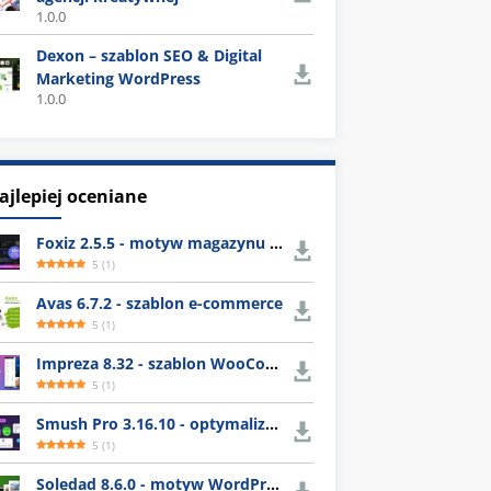
1.0.0
Dexon – szablon SEO & Digital
Marketing WordPress
1.0.0
ajlepiej oceniane
Foxiz 2.5.5 - motyw magazynu WordPress
5
(
1
)
Avas 6.7.2 - szablon e-commerce
5
(
1
)
Impreza 8.32 - szablon WooCommerce
5
(
1
)
Smush Pro 3.16.10 - optymalizacja obrazów WordPress
5
(
1
)
Soledad 8.6.0 - motyw WordPress z gotowymi układami