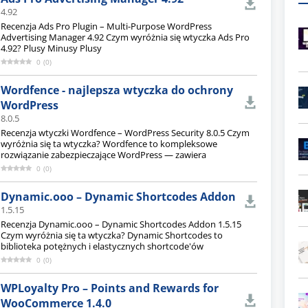
4.92
Recenzja Ads Pro Plugin – Multi-Purpose WordPress
Advertising Manager 4.92 Czym wyróżnia się wtyczka Ads Pro
4.92? Plusy Minusy Plusy
0
(
0
)
Wordfence - najlepsza wtyczka do ochrony
WordPress
8.0.5
Recenzja wtyczki Wordfence – WordPress Security 8.0.5 Czym
wyróżnia się ta wtyczka? Wordfence to kompleksowe
rozwiązanie zabezpieczające WordPress — zawiera
0
(
0
)
Dynamic.ooo – Dynamic Shortcodes Addon
1.5.15
Recenzja Dynamic.ooo – Dynamic Shortcodes Addon 1.5.15
Czym wyróżnia się ta wtyczka? Dynamic Shortcodes to
biblioteka potężnych i elastycznych shortcode'ów
0
(
0
)
WPLoyalty Pro – Points and Rewards for
WooCommerce 1.4.0