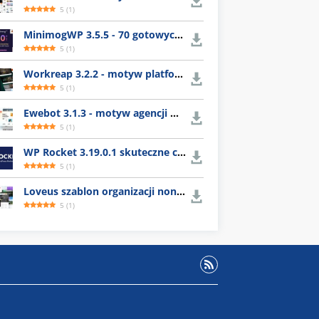
5
(
1
)
MinimogWP 3.5.5 - 70 gotowych szablonów e-commerce
5
(
1
)
Workreap 3.2.2 - motyw platformy dla freelancerów
5
(
1
)
Ewebot 3.1.3 - motyw agencji marketingowej
5
(
1
)
WP Rocket 3.19.0.1 skuteczne czyszczenie cache WordPress
5
(
1
)
Loveus szablon organizacji nonprofit
5
(
1
)