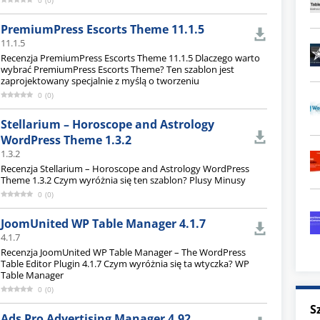
0
(
0
)
PremiumPress Escorts Theme 11.1.5
11.1.5
Recenzja PremiumPress Escorts Theme 11.1.5 Dlaczego warto
wybrać PremiumPress Escorts Theme? Ten szablon jest
zaprojektowany specjalnie z myślą o tworzeniu
0
(
0
)
Stellarium – Horoscope and Astrology
WordPress Theme 1.3.2
1.3.2
Recenzja Stellarium – Horoscope and Astrology WordPress
Theme 1.3.2 Czym wyróżnia się ten szablon? Plusy Minusy
0
(
0
)
JoomUnited WP Table Manager 4.1.7
4.1.7
Recenzja JoomUnited WP Table Manager – The WordPress
Table Editor Plugin 4.1.7 Czym wyróżnia się ta wtyczka? WP
Table Manager
0
(
0
)
S
Ads Pro Advertising Manager 4.92