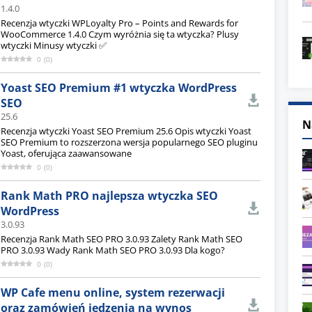
1.4.0
Recenzja wtyczki WPLoyalty Pro – Points and Rewards for
WooCommerce 1.4.0 Czym wyróżnia się ta wtyczka? Plusy
wtyczki Minusy wtyczki ✅
0
(
0
)
Yoast SEO Premium #1 wtyczka WordPress
SEO
25.6
N
Recenzja wtyczki Yoast SEO Premium 25.6 Opis wtyczki Yoast
SEO Premium to rozszerzona wersja popularnego SEO pluginu
Yoast, oferująca zaawansowane
0
(
0
)
Rank Math PRO najlepsza wtyczka SEO
WordPress
3.0.93
Recenzja Rank Math SEO PRO 3.0.93 Zalety Rank Math SEO
PRO 3.0.93 Wady Rank Math SEO PRO 3.0.93 Dla kogo?
0
(
0
)
WP Cafe menu online, system rezerwacji
oraz zamówień jedzenia na wynos