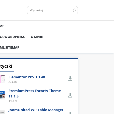
ME
 NA WORDPRESS
O MNIE
ML SITEMAP
tyczki
Elementor Pro 3.3.40
3.3.40
PremiumPress Escorts Theme
11.1.5
11.1.5
JoomUnited WP Table Manager