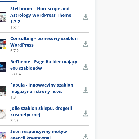
Stellarium – Horoscope and
Astrology WordPress Theme
1.3.2
1.3.2
Consulting - biznesowy szablon
WordPress
6.7.2
BeTheme - Page Builder mający
600 szablonów
28.1.4
Fabula - innowacyjny szablon
magazynu i strony news
1.3
Jolie szablon sklepu, drogerii
kosmetycznej
22.0
Seon responsywny motyw
agencji kreatywnej