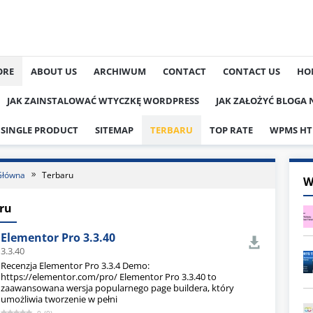
ORE
ABOUT US
ARCHIWUM
CONTACT
CONTACT US
HO
JAK ZAINSTALOWAĆ WTYCZKĘ WORDPRESS
JAK ZAŁOŻYĆ BLOGA
SINGLE PRODUCT
SITEMAP
TERBARU
TOP RATE
WPMS HT
Główna
Terbaru
W
ru
Elementor Pro 3.3.40
3.3.40
Recenzja Elementor Pro 3.3.4 Demo:
https://elementor.com/pro/ Elementor Pro 3.3.40 to
zaawansowana wersja popularnego page buildera, który
umożliwia tworzenie w pełni