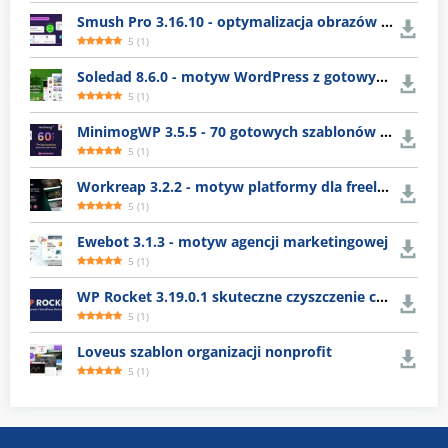
Smush Pro 3.16.10 - optymalizacja obrazów WordPress
5
(
1
)
Soledad 8.6.0 - motyw WordPress z gotowymi układami
5
(
1
)
MinimogWP 3.5.5 - 70 gotowych szablonów e-commerce
5
(
1
)
Workreap 3.2.2 - motyw platformy dla freelancerów
5
(
1
)
Ewebot 3.1.3 - motyw agencji marketingowej
5
(
1
)
WP Rocket 3.19.0.1 skuteczne czyszczenie cache WordPress
5
(
1
)
Loveus szablon organizacji nonprofit
5
(
1
)