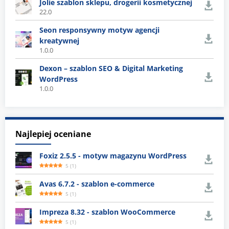
Jolie szablon sklepu, drogerii kosmetycznej
22.0
Seon responsywny motyw agencji
kreatywnej
1.0.0
Dexon – szablon SEO & Digital Marketing
WordPress
1.0.0
Najlepiej oceniane
Foxiz 2.5.5 - motyw magazynu WordPress
5
(
1
)
Avas 6.7.2 - szablon e-commerce
5
(
1
)
Impreza 8.32 - szablon WooCommerce
5
(
1
)