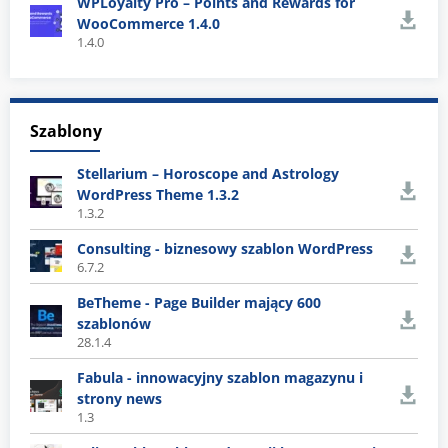
WPLoyalty Pro – Points and Rewards for
WooCommerce 1.4.0
1.4.0
Szablony
Stellarium – Horoscope and Astrology
WordPress Theme 1.3.2
1.3.2
Consulting - biznesowy szablon WordPress
6.7.2
BeTheme - Page Builder mający 600
szablonów
28.1.4
Fabula - innowacyjny szablon magazynu i
strony news
1.3