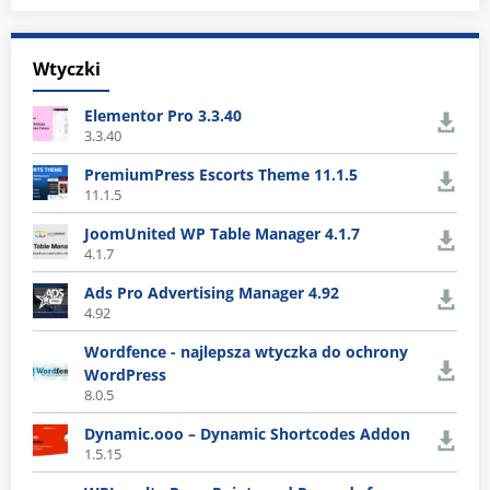
Wtyczki
Elementor Pro 3.3.40
3.3.40
PremiumPress Escorts Theme 11.1.5
11.1.5
JoomUnited WP Table Manager 4.1.7
4.1.7
Ads Pro Advertising Manager 4.92
4.92
Wordfence - najlepsza wtyczka do ochrony
WordPress
8.0.5
Dynamic.ooo – Dynamic Shortcodes Addon
1.5.15