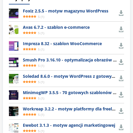
Foxiz 2.5.5 - motyw magazynu WordPress
5
(
1
)
Avas 6.7.2 - szablon e-commerce
5
(
1
)
Impreza 8.32 - szablon WooCommerce
5
(
1
)
Smush Pro 3.16.10 - optymalizacja obrazów WordPress
5
(
1
)
Soledad 8.6.0 - motyw WordPress z gotowymi układami
5
(
1
)
MinimogWP 3.5.5 - 70 gotowych szablonów e-commerce
5
(
1
)
Workreap 3.2.2 - motyw platformy dla freelancerów
5
(
1
)
Ewebot 3.1.3 - motyw agencji marketingowej
5
(
1
)