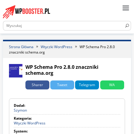
Skip
to
content
Strona Główna
Wtyczki WordPress
WP Schema Pro 2.8.0
znaczniki schema.org
WP Schema Pro 2.8.0 znaczniki
schema.org
Sharer
Tweet
Telegram
WA
Dodał:
Szymon
Kategoria:
Wtyczki WordPress
W
t
System:
y