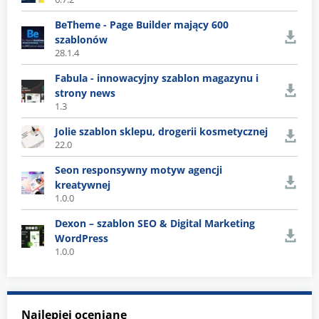
BeTheme - Page Builder mający 600
szablonów
28.1.4
Fabula - innowacyjny szablon magazynu i
strony news
1.3
Jolie szablon sklepu, drogerii kosmetycznej
22.0
Seon responsywny motyw agencji
kreatywnej
1.0.0
Dexon – szablon SEO & Digital Marketing
WordPress
1.0.0
Najlepiej oceniane