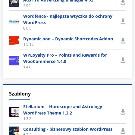
4.92
Wordfence - najlepsza wtyczka do ochrony
WordPress
8.0.5
Dynamic.ooo – Dynamic Shortcodes Addon
1.5.15
WPLoyalty Pro – Points and Rewards for
WooCommerce 1.4.0
1.4.0
Szablony
Stellarium – Horoscope and Astrology
WordPress Theme 1.3.2
1.3.2
Consulting - biznesowy szablon WordPress
6.7.2