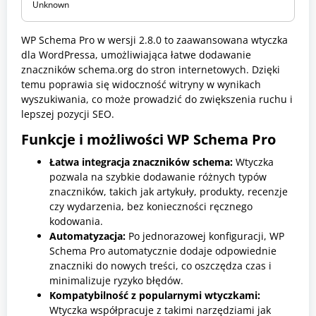
Unknown
c
z
k
WP Schema Pro w wersji 2.8.0 to zaawansowana wtyczka
i
W
dla WordPressa, umożliwiająca łatwe dodawanie
o
znaczników schema.org do stron internetowych. Dzięki
r
temu poprawia się widoczność witryny w wynikach
d
wyszukiwania, co może prowadzić do zwiększenia ruchu i
P
r
lepszej pozycji SEO.
e
s
Funkcje i możliwości
WP Schema Pro
s
Łatwa integracja znaczników schema:
Wtyczka
pozwala na szybkie dodawanie różnych typów
znaczników, takich jak artykuły, produkty, recenzje
czy wydarzenia, bez konieczności ręcznego
kodowania.
Automatyzacja:
Po jednorazowej konfiguracji, WP
Schema Pro automatycznie dodaje odpowiednie
znaczniki do nowych treści, co oszczędza czas i
minimalizuje ryzyko błędów.
Kompatybilność z popularnymi wtyczkami:
Wtyczka współpracuje z takimi narzędziami jak