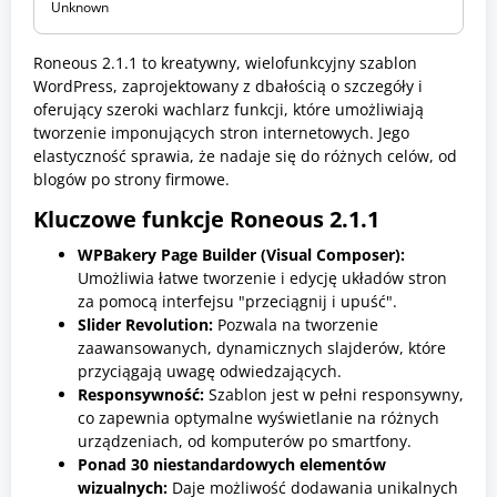
Unknown
b
l
o
Roneous 2.1.1 to kreatywny, wielofunkcyjny szablon
n
y
WordPress, zaprojektowany z dbałością o szczegóły i
W
oferujący szeroki wachlarz funkcji, które umożliwiają
o
tworzenie imponujących stron internetowych. Jego
r
elastyczność sprawia, że nadaje się do różnych celów, od
d
P
blogów po strony firmowe.
r
e
Kluczowe funkcje Roneous 2.1.1
s
s
WPBakery Page Builder (Visual Composer):
,
Umożliwia łatwe tworzenie i edycję układów stron
W
o
za pomocą interfejsu "przeciągnij i upuść".
o
Slider Revolution:
Pozwala na tworzenie
C
zaawansowanych, dynamicznych slajderów, które
o
m
przyciągają uwagę odwiedzających.
m
Responsywność:
Szablon jest w pełni responsywny,
e
co zapewnia optymalne wyświetlanie na różnych
r
c
urządzeniach, od komputerów po smartfony.
e
Ponad 30 niestandardowych elementów
wizualnych:
Daje możliwość dodawania unikalnych