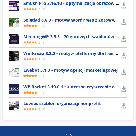
Smush Pro 3.16.10 - optymalizacja obrazów WordPress
5
(
1
)
Soledad 8.6.0 - motyw WordPress z gotowymi układami
5
(
1
)
MinimogWP 3.5.5 - 70 gotowych szablonów e-commerce
5
(
1
)
Workreap 3.2.2 - motyw platformy dla freelancerów
5
(
1
)
Ewebot 3.1.3 - motyw agencji marketingowej
5
(
1
)
WP Rocket 3.19.0.1 skuteczne czyszczenie cache WordPress
5
(
1
)
Loveus szablon organizacji nonprofit
5
(
1
)