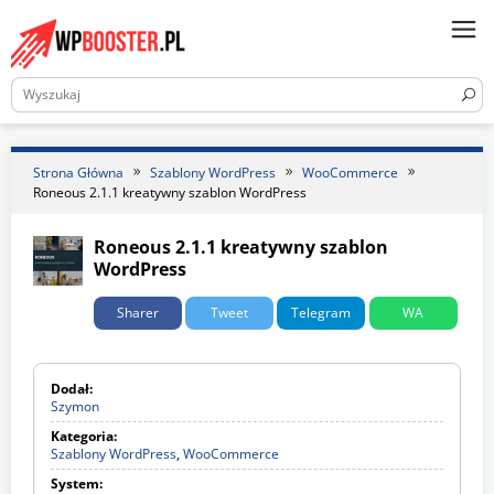
Skip
to
content
Strona Główna
Szablony WordPress
WooCommerce
Roneous 2.1.1 kreatywny szablon WordPress
Roneous 2.1.1 kreatywny szablon
WordPress
Sharer
Tweet
Telegram
WA
Dodał:
Szymon
Kategoria:
Szablony WordPress
,
WooCommerce
S
z
System:
a