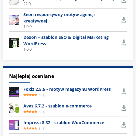
22.0
Seon responsywny motyw agencji
kreatywnej
1.0.0
Dexon – szablon SEO & Digital Marketing
WordPress
1.0.0
Najlepiej oceniane
Foxiz 2.5.5 - motyw magazynu WordPress
5
(
1
)
Avas 6.7.2 - szablon e-commerce
5
(
1
)
Impreza 8.32 - szablon WooCommerce
5
(
1
)