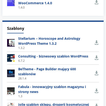
WooCommerce 1.4.0
1.4.0
Szablony
Stellarium – Horoscope and Astrology
WordPress Theme 1.3.2
1.3.2
Consulting - biznesowy szablon WordPress
6.7.2
BeTheme - Page Builder mający 600
szablonów
28.1.4
Fabula - innowacyjny szablon magazynu i
strony news
1.3
Jolie szablon sklepu, drogerii kosmetycznej