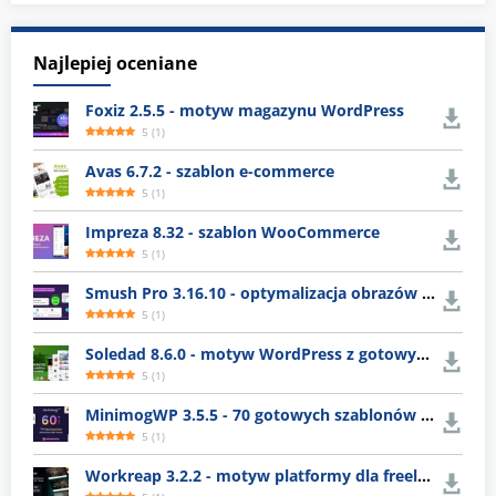
Najlepiej oceniane
Foxiz 2.5.5 - motyw magazynu WordPress
5
(
1
)
Avas 6.7.2 - szablon e-commerce
5
(
1
)
Impreza 8.32 - szablon WooCommerce
5
(
1
)
Smush Pro 3.16.10 - optymalizacja obrazów WordPress
5
(
1
)
Soledad 8.6.0 - motyw WordPress z gotowymi układami
5
(
1
)
MinimogWP 3.5.5 - 70 gotowych szablonów e-commerce
5
(
1
)
Workreap 3.2.2 - motyw platformy dla freelancerów