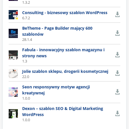
1.3.2
Consulting - biznesowy szablon WordPress
6.7.2
BeTheme - Page Builder mający 600
szablonów
28.1.4
Fabula - innowacyjny szablon magazynu i
strony news
1.3
Jolie szablon sklepu, drogerii kosmetycznej
22.0
Seon responsywny motyw agencji
kreatywnej
1.0.0
Dexon – szablon SEO & Digital Marketing
WordPress
1.0.0