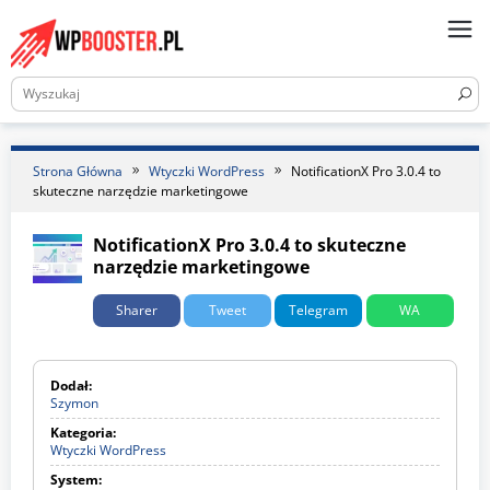
Skip
to
content
Strona Główna
Wtyczki WordPress
NotificationX Pro 3.0.4 to
skuteczne narzędzie marketingowe
NotificationX Pro 3.0.4 to skuteczne
narzędzie marketingowe
Sharer
Tweet
Telegram
WA
Dodał:
Szymon
Kategoria:
Wtyczki WordPress
W
t
System:
y