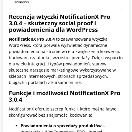
Unknown
c
z
k
Recenzja wtyczki NotificationX Pro
i
3.0.4 – skuteczny social proof i
W
o
powiadomienia dla WordPress
r
d
NotificationX Pro 3.0.4
to zaawansowana wtyczka
P
WordPress, która pozwala wyświetlać dynamiczne
r
e
powiadomienia na stronie w celu zwiększenia konwersji,
s
budowania zaufania i wzrostu sprzedaży. Dzięki wsparciu
s
dla wielu integracji i typów powiadomień, stanowi
skuteczne narzędzie marketingowe wykorzystywane w
sklepach internetowych, stronach sprzedażowych,
blogach i portalach z kursami online.
Funkcje i możliwości NotificationX Pro
3.0.4
NotificationX oferuje szereg funkcji, które można łatwo
skonfigurować bez znajomości kodowania:
Powiadomienia o sprzedaży produktów
–
integracja z WooCommerce, EDD i innymi