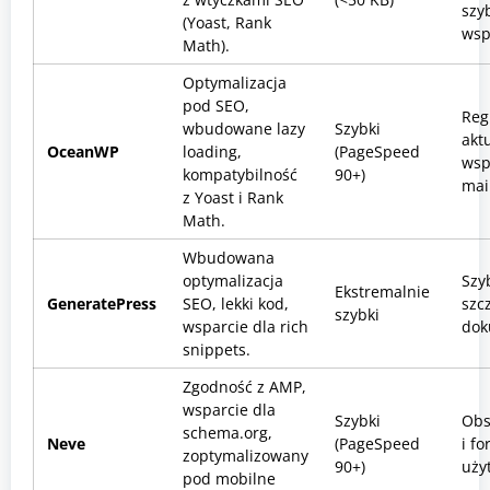
szy
(Yoast, Rank
wsp
Math).
Optymalizacja
pod SEO,
Reg
wbudowane lazy
Szybki
aktu
OceanWP
loading,
(PageSpeed
wsp
kompatybilność
90+)
mai
z Yoast i Rank
Math.
Wbudowana
optymalizacja
Szy
Ekstremalnie
GeneratePress
SEO, lekki kod,
szc
szybki
wsparcie dla rich
dok
snippets.
Zgodność z AMP,
wsparcie dla
Szybki
Obs
schema.org,
Neve
(PageSpeed
i f
zoptymalizowany
90+)
uży
pod mobilne