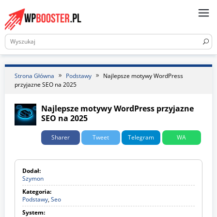
Skip
to
content
Strona Główna
Podstawy
Najlepsze motywy WordPress
przyjazne SEO na 2025
Najlepsze motywy WordPress przyjazne
SEO na 2025
Sharer
Tweet
Telegram
WA
Dodał:
Szymon
Kategoria:
Podstawy
,
Seo
P
o
System:
d