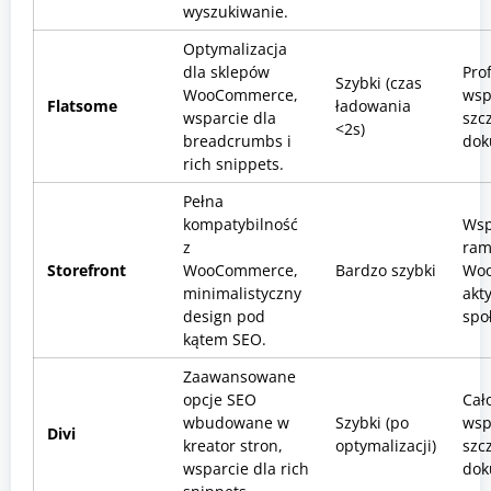
wyszukiwanie.
Optymalizacja
dla sklepów
Pro
Szybki (czas
WooCommerce,
wsp
Flatsome
ładowania
wsparcie dla
szc
<2s)
breadcrumbs i
dok
rich snippets.
Pełna
kompatybilność
Wsp
z
ram
Storefront
WooCommerce,
Bardzo szybki
Wo
minimalistyczny
akt
design pod
spo
kątem SEO.
Zaawansowane
opcje SEO
Cał
wbudowane w
Szybki (po
wsp
Divi
kreator stron,
optymalizacji)
szc
wsparcie dla rich
dok