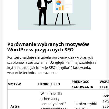
Porównanie wybranych motywów
WordPress przyjaznych SEO
Poniżej znajduje się tabela porównawcza wybranych
szablonów z zestawienia. Uwzględniłem najważniejsze
kryteria, takie jak funkcje SEO, prędkość ładowania,
wsparcie techniczne oraz cena.
PRĘDKOŚĆ
WSPA
MOTYW
FUNKCJE SEO
ŁADOWANIA
TECH
Wsparcie dla
Dok
schema.org,
akt
kompatybilność
Bardzo szybki
Astra
spo
z wtyczkami SEO
(<50 KB)