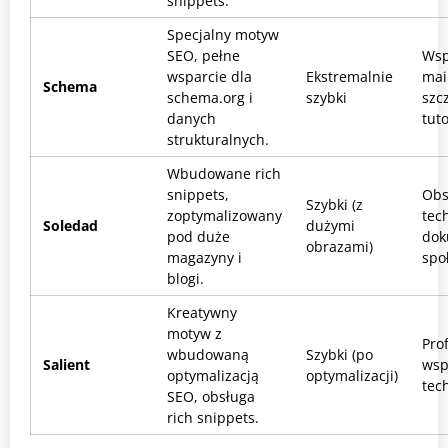
snippets.
Specjalny motyw
SEO, pełne
Wsp
wsparcie dla
Ekstremalnie
mai
Schema
schema.org i
szybki
szc
danych
tuto
strukturalnych.
Wbudowane rich
snippets,
Obs
Szybki (z
zoptymalizowany
tec
Soledad
dużymi
pod duże
dok
obrazami)
magazyny i
spo
blogi.
Kreatywny
motyw z
Pro
wbudowaną
Szybki (po
Salient
wsp
optymalizacją
optymalizacji)
tec
SEO, obsługa
rich snippets.