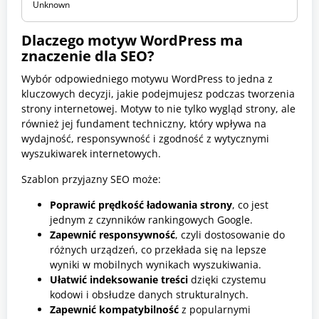
Unknown
s
t
a
Dlaczego motyw WordPress ma
w
znaczenie dla SEO?
y
,
S
Wybór odpowiedniego motywu WordPress to jedna z
e
kluczowych decyzji, jakie podejmujesz podczas tworzenia
o
strony internetowej. Motyw to nie tylko wygląd strony, ale
również jej fundament techniczny, który wpływa na
wydajność, responsywność i zgodność z wytycznymi
wyszukiwarek internetowych.
Szablon przyjazny SEO może:
Poprawić prędkość ładowania strony
, co jest
jednym z czynników rankingowych Google.
Zapewnić responsywność
, czyli dostosowanie do
różnych urządzeń, co przekłada się na lepsze
wyniki w mobilnych wynikach wyszukiwania.
Ułatwić indeksowanie treści
dzięki czystemu
kodowi i obsłudze danych strukturalnych.
Zapewnić kompatybilność
z popularnymi