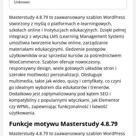
Unknown
b
l
o
Masterstudy 4.8.79 to zaawansowany szablon WordPress
n
y
stworzony z myślą o platformach e-learningowych,
W
szkołach online i instytucjach edukacyjnych. Dzięki pełnej
o
integracji z wtyczką LMS (Learning Management System)
r
umożliwia tworzenie kursów online, zarządzanie
d
P
materiałami edukacyjnymi, śledzenie postępów
r
użytkowników oraz sprzedaż kursów za pośrednictwem
e
WooCommerce. Szablon oferuje nowoczesny,
s
s
responsywny design, wiele gotowych układów stron i
szerokie możliwości personalizacji. Obsługuje
multimedia, takie jak wideo, quizy i certyfikaty, co czyni
go idealnym wyborem dla edukatorów i trenerów.
Dodatkowo jest zoptymalizowany pod kątem SEO i
kompatybilny z popularnymi wtyczkami, jak Elementor
czy WPML, zapewniając funkcjonalność i łatwość
użytkowania.
Funkcje motywu
Masterstudy 4.8.79
Masterstudy 4.8.79 to zaawansowany szablon WordPress