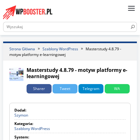
Skip
to
content
Strona Główna
Szablony WordPress
Masterstudy 4.8.79 -
motyw platformy e-learningowej
Masterstudy 4.8.79 - motyw platformy e-
learningowej
Sharer
Tweet
Telegram
WA
Dodał:
Szymon
Kategoria:
Szablony WordPress
S
z
System:
a