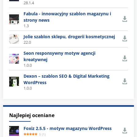
28.1.4
Fabula - innowacyjny szablon magazynu i
strony news
1.3
Jolie szablon sklepu, drogerii kosmetycznej
22.0
Seon responsywny motyw agencji
kreatywnej
1.0.0
Dexon – szablon SEO & Digital Marketing
WordPress
1.0.0
Najlepiej oceniane
Foxiz 2.5.5 - motyw magazynu WordPress
5
(
1
)