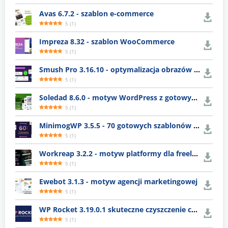
Avas 6.7.2 - szablon e-commerce
5
(
1
)
Impreza 8.32 - szablon WooCommerce
5
(
1
)
Smush Pro 3.16.10 - optymalizacja obrazów WordPress
5
(
1
)
Soledad 8.6.0 - motyw WordPress z gotowymi układami
5
(
1
)
MinimogWP 3.5.5 - 70 gotowych szablonów e-commerce
5
(
1
)
Workreap 3.2.2 - motyw platformy dla freelancerów
5
(
1
)
Ewebot 3.1.3 - motyw agencji marketingowej
5
(
1
)
WP Rocket 3.19.0.1 skuteczne czyszczenie cache WordPress
5
(
1
)