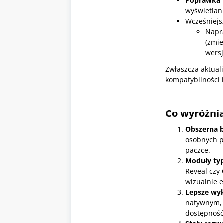
Poprawka 
wyświetlani
Wcześniejsz
Napr
(zmie
wersj
Zwłaszcza aktuali
kompatybilności 
Co wyróżni
Obszerna 
osobnych p
paczce.
Moduły ty
Reveal czy
wizualnie e
Lepsze wyk
natywnym, 
dostępność