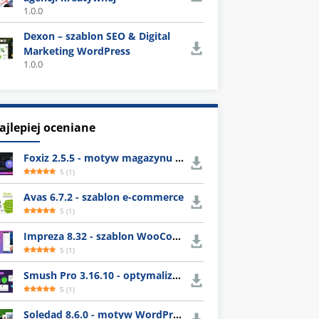
1.0.0
Dexon – szablon SEO & Digital
Marketing WordPress
1.0.0
ajlepiej oceniane
Foxiz 2.5.5 - motyw magazynu WordPress
5
(
1
)
Avas 6.7.2 - szablon e-commerce
5
(
1
)
Impreza 8.32 - szablon WooCommerce
5
(
1
)
Smush Pro 3.16.10 - optymalizacja obrazów WordPress
5
(
1
)
Soledad 8.6.0 - motyw WordPress z gotowymi układami