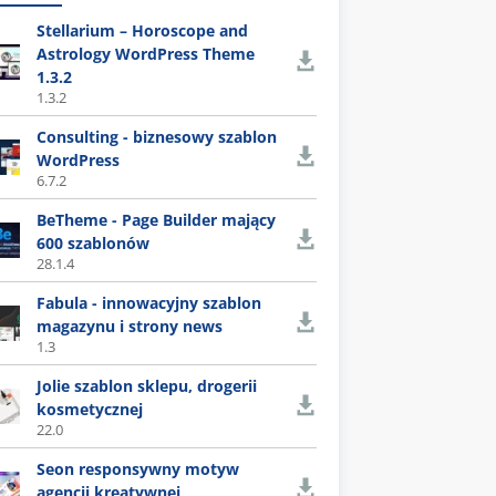
Stellarium – Horoscope and
Astrology WordPress Theme
1.3.2
1.3.2
Consulting - biznesowy szablon
WordPress
6.7.2
BeTheme - Page Builder mający
600 szablonów
28.1.4
Fabula - innowacyjny szablon
magazynu i strony news
1.3
Jolie szablon sklepu, drogerii
kosmetycznej
22.0
Seon responsywny motyw
agencji kreatywnej