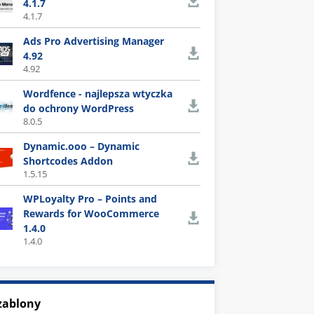
4.1.7
4.1.7
Ads Pro Advertising Manager
4.92
4.92
Wordfence - najlepsza wtyczka
do ochrony WordPress
8.0.5
Dynamic.ooo – Dynamic
Shortcodes Addon
1.5.15
WPLoyalty Pro – Points and
Rewards for WooCommerce
1.4.0
1.4.0
zablony