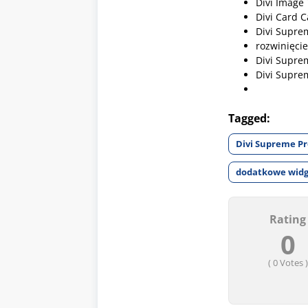
Divi Image 
Divi Card C
Divi Supre
rozwinięcie
Divi Supre
Divi Supre
Tagged:
Divi Supreme Pr
dodatkowe widge
Rating
0
(
0
Votes )