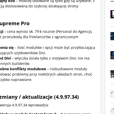
ajny kod
– moduły ładowane są tylko gdy są używane, z
ją dostosowaną do szybciej działającej strony.
Supreme Pro
cji
– cena wynosi ok. 79 $ rocznie (Personal do Agency),
ć przeszkodą dla freelance’ów z ograniczonym
enia się
– ilość modułów i opcji może być przytłaczająca
kujących użytkowników Divi.
od Divi
– wtyczka działa tylko z motywem Divi; nie ma
 innych builderów.
robne konflikty modułowe
– rozbudowane moduły
ować problemy przy niektórych układach stron, choć
szybko naprawiane.
miany / aktualizacje (4.9.97.34)
 wersja 4.9.97.34 wprowadza: