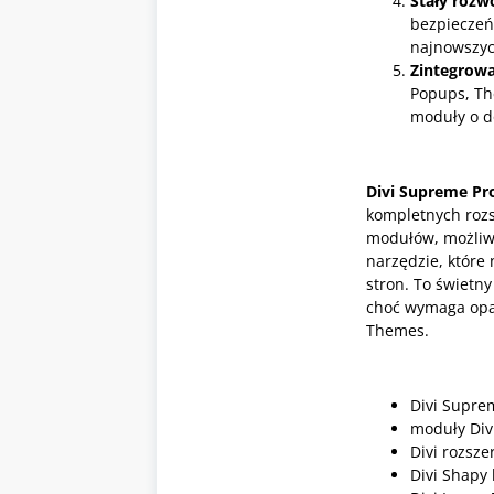
Stały rozwó
bezpieczeń
najnowszyc
Zintegrowa
Popups, Th
moduły o d
Divi Supreme Pro
kompletnych rozsz
modułów, możliwo
narzędzie, które
stron. To świetny
choć wymaga opan
Themes.
Divi Supre
moduły Div
Divi rozsz
Divi Shapy 