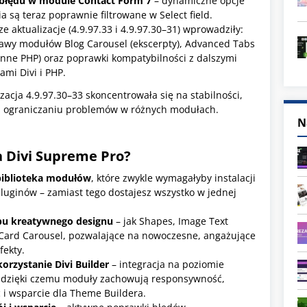
błędu w module Contact Form 7
– dynamiczne opcje
a są teraz poprawnie filtrowane w Select field.
e aktualizacje (4.9.97.33 i 4.9.97.30–31) wprowadziły:
awy modułów Blog Carousel (ekscerpty), Advanced Tabs
nne PHP) oraz poprawki kompatybilności z dalszymi
ami Divi i PHP.
zacja 4.9.97.30–33 skoncentrowała się na stabilności,
i ograniczaniu problemów w różnych modułach.
N
a Divi Supreme Pro?
biblioteka modułów
, które zwykle wymagałyby instalacji
luginów – zamiast tego dostajesz wszystko w jednej
pu kreatywnego designu
– jak Shapes, Image Text
 Card Carousel, pozwalające na nowoczesne, angażujące
fekty.
orzystanie Divi Builder
– integracja na poziomie
dzięki czemu moduły zachowują responsywność,
 i wsparcie dla Theme Buildera.