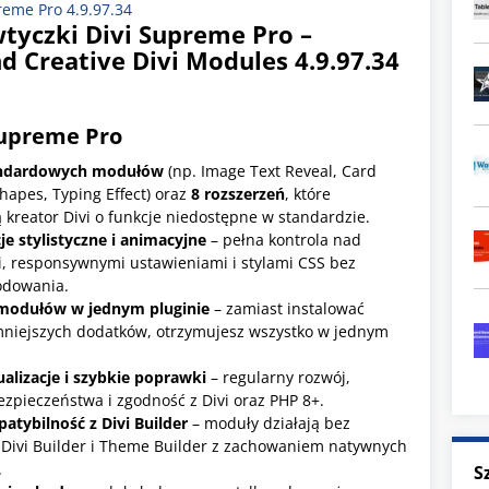
eme Pro 4.9.97.34
wtyczki
Divi Supreme Pro –
 Creative Divi Modules 4.9.97.34
Supreme Pro
andardowych modułów
(np. Image Text Reveal, Card
hapes, Typing Effect) oraz
8 rozszerzeń
, które
 kreator Divi o funkcje niedostępne w standardzie.
je stylistyczne i animacyjne
– pełna kontrola nad
, responsywnymi ustawieniami i stylami CSS bez
odowania.
 modułów w jednym pluginie
– zamiast instalować
 mniejszych dodatków, otrzymujesz wszystko w jednym
ualizacje i szybkie poprawki
– regularny rozwój,
zpieczeństwa i zgodność z Divi oraz PHP 8+.
atybilność z Divi Builder
– moduły działają bez
 Divi Builder i Theme Builder z zachowaniem natywnych
.
S