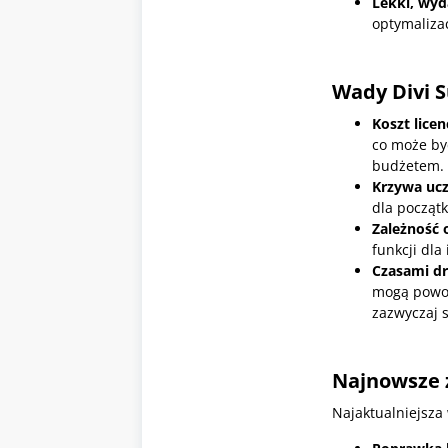
Lekki, wyd
optymalizac
Wady
Divi 
Koszt licen
co może by
budżetem.
Krzywa ucz
dla począt
Zależność 
funkcji dla
Czasami d
mogą powod
zazwyczaj 
Najnowsze z
Najaktualniejsza