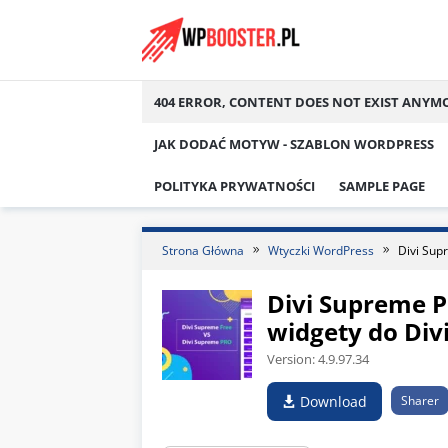
Skip
to
content
404 ERROR, CONTENT DOES NOT EXIST ANYM
JAK DODAĆ MOTYW - SZABLON WORDPRESS
POLITYKA PRYWATNOŚCI
SAMPLE PAGE
Strona Główna
Wtyczki WordPress
Divi Sup
Divi Supreme 
widgety do Div
Version:
4.9.97.34
Download
Sharer