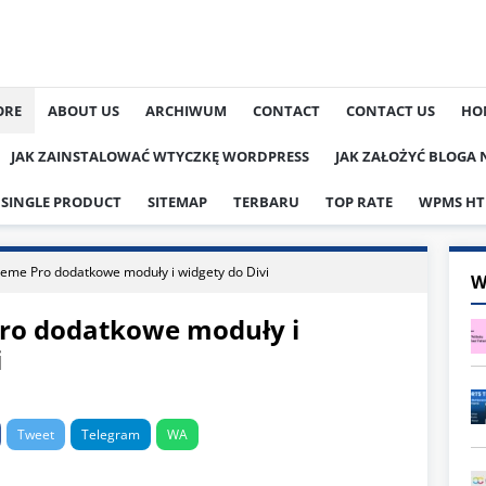
ORE
ABOUT US
ARCHIWUM
CONTACT
CONTACT US
HO
JAK ZAINSTALOWAĆ WTYCZKĘ WORDPRESS
JAK ZAŁOŻYĆ BLOGA
SINGLE PRODUCT
SITEMAP
TERBARU
TOP RATE
WPMS HT
reme Pro dodatkowe moduły i widgety do Divi
W
Pro dodatkowe moduły i
i
Tweet
Telegram
WA