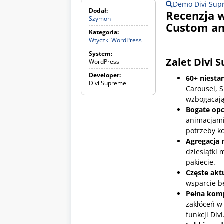
Demo Divi Supr
Dodał:
Recenzja 
Szymon
Custom and
Kategoria:
Wtyczki WordPress
W
t
System:
y
Zalet
Divi 
WordPress
c
z
Developer:
60+ niest
k
Divi Supreme
i
Carousel, S
W
wzbogacają
o
Bogate opc
r
animacjami
d
P
potrzeby k
r
Agregacja
e
dziesiątki
s
s
pakiecie.
Częste akt
wsparcie be
Pełna komp
zakłóceń w
funkcji Divi