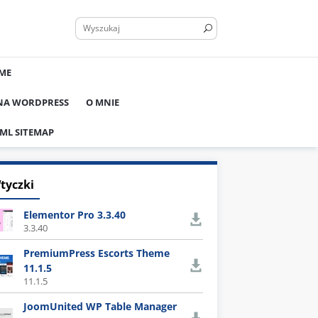
ME
 NA WORDPRESS
O MNIE
ML SITEMAP
tyczki
Elementor Pro 3.3.40
3.3.40
PremiumPress Escorts Theme
11.1.5
11.1.5
JoomUnited WP Table Manager