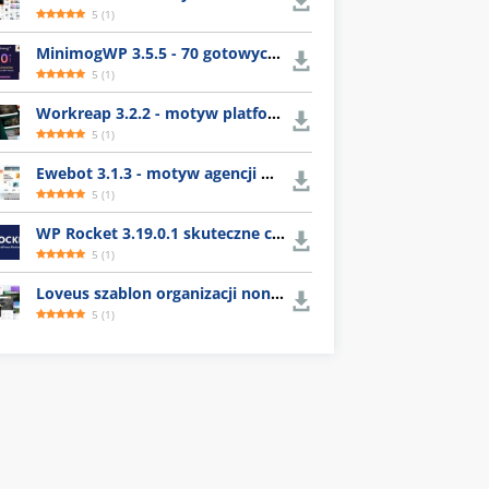
5
(
1
)
MinimogWP 3.5.5 - 70 gotowych szablonów e-commerce
5
(
1
)
Workreap 3.2.2 - motyw platformy dla freelancerów
5
(
1
)
Ewebot 3.1.3 - motyw agencji marketingowej
5
(
1
)
WP Rocket 3.19.0.1 skuteczne czyszczenie cache WordPress
5
(
1
)
Loveus szablon organizacji nonprofit
5
(
1
)