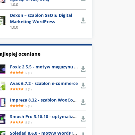
1.0.0
Dexon – szablon SEO & Digital
Marketing WordPress
1.0.0
ajlepiej oceniane
Foxiz 2.5.5 - motyw magazynu WordPress
5
(
1
)
Avas 6.7.2 - szablon e-commerce
5
(
1
)
Impreza 8.32 - szablon WooCommerce
5
(
1
)
Smush Pro 3.16.10 - optymalizacja obrazów WordPress
5
(
1
)
Soledad 8.6.0 - motyw WordPress z gotowymi układami