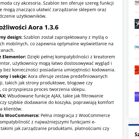
 moda czy akcesoria. Szablon ten oferuje szereg funkcji
óre mogą znacząco ułatwić zarządzanie sklepem oraz
dczenie użytkowników.
ożliwości Aora 1.3.6
ny design:
Szablon został zaprojektowany z myślą o
ch mobilnych, co zapewnia optymalne wyświetlanie na
ranach.
 z Elementor:
Dzięki pełnej kompatybilności z kreatorem
entor, użytkownicy mogą łatwo dostosowywać wygląd i
ny bez konieczności posiadania umiejętności kodowania.
ony i sekcje:
Aora oferuje zestaw predefiniowanych
cji, takich jak strony produktowe, blogowe czy
, co przyspiesza proces tworzenia sklepu.
AX:
Wbudowane funkcje AJAX, takie jak filtrowanie
czy szybkie dodawanie do koszyka, poprawiają komfort
a klientów.
dla WooCommerce:
Pełna integracja z WooCommerce
ompatybilność z najważniejszymi funkcjami e-
takimi jak zarządzanie produktami, płatnościami czy
S