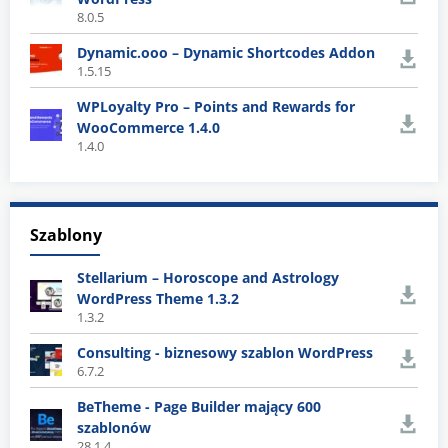
8.0.5
Dynamic.ooo – Dynamic Shortcodes Addon
1.5.15
WPLoyalty Pro – Points and Rewards for
WooCommerce 1.4.0
1.4.0
Szablony
Stellarium – Horoscope and Astrology
WordPress Theme 1.3.2
1.3.2
Consulting - biznesowy szablon WordPress
6.7.2
BeTheme - Page Builder mający 600
szablonów
28.1.4