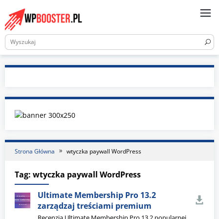
Skip
to
content
Strona Główna
wtyczka paywall WordPress
Tag:
wtyczka paywall WordPress
Ultimate Membership Pro 13.2
zarządzaj treściami premium
Recenzja Ultimate Membership Pro 13.2 popularnej