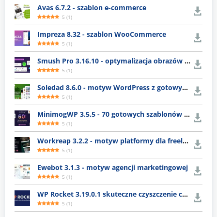
Avas 6.7.2 - szablon e-commerce
5
(
1
)
Impreza 8.32 - szablon WooCommerce
5
(
1
)
Smush Pro 3.16.10 - optymalizacja obrazów WordPress
5
(
1
)
Soledad 8.6.0 - motyw WordPress z gotowymi układami
5
(
1
)
MinimogWP 3.5.5 - 70 gotowych szablonów e-commerce
5
(
1
)
Workreap 3.2.2 - motyw platformy dla freelancerów
5
(
1
)
Ewebot 3.1.3 - motyw agencji marketingowej
5
(
1
)
WP Rocket 3.19.0.1 skuteczne czyszczenie cache WordPress
5
(
1
)