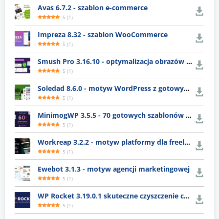
Avas 6.7.2 - szablon e-commerce
5
(
1
)
Impreza 8.32 - szablon WooCommerce
5
(
1
)
Smush Pro 3.16.10 - optymalizacja obrazów WordPress
5
(
1
)
Soledad 8.6.0 - motyw WordPress z gotowymi układami
5
(
1
)
MinimogWP 3.5.5 - 70 gotowych szablonów e-commerce
5
(
1
)
Workreap 3.2.2 - motyw platformy dla freelancerów
5
(
1
)
Ewebot 3.1.3 - motyw agencji marketingowej
5
(
1
)
WP Rocket 3.19.0.1 skuteczne czyszczenie cache WordPress
5
(
1
)