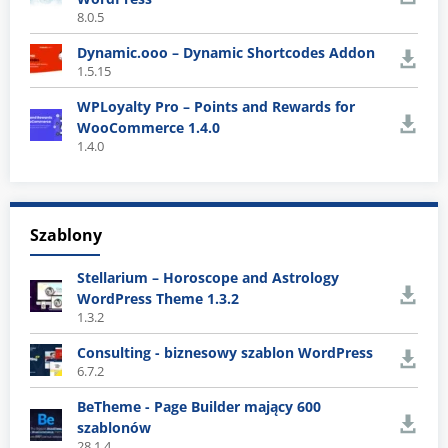
8.0.5
Dynamic.ooo – Dynamic Shortcodes Addon
1.5.15
WPLoyalty Pro – Points and Rewards for
WooCommerce 1.4.0
1.4.0
Szablony
Stellarium – Horoscope and Astrology
WordPress Theme 1.3.2
1.3.2
Consulting - biznesowy szablon WordPress
6.7.2
BeTheme - Page Builder mający 600
szablonów
28.1.4