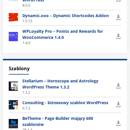
8.0.5
Dynamic.ooo – Dynamic Shortcodes Addon
1.5.15
WPLoyalty Pro – Points and Rewards for
WooCommerce 1.4.0
1.4.0
Szablony
Stellarium – Horoscope and Astrology
WordPress Theme 1.3.2
1.3.2
Consulting - biznesowy szablon WordPress
6.7.2
BeTheme - Page Builder mający 600
szablonów
28.1.4