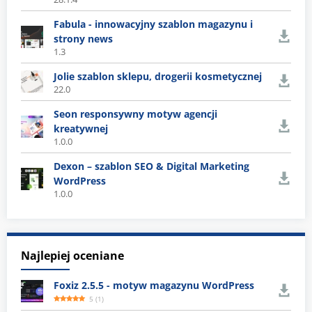
Fabula - innowacyjny szablon magazynu i
strony news
1.3
Jolie szablon sklepu, drogerii kosmetycznej
22.0
Seon responsywny motyw agencji
kreatywnej
1.0.0
Dexon – szablon SEO & Digital Marketing
WordPress
1.0.0
Najlepiej oceniane
Foxiz 2.5.5 - motyw magazynu WordPress
5
(
1
)