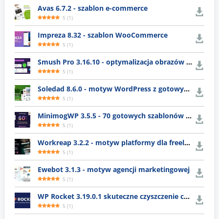
Avas 6.7.2 - szablon e-commerce
5
(
1
)
Impreza 8.32 - szablon WooCommerce
5
(
1
)
Smush Pro 3.16.10 - optymalizacja obrazów WordPress
5
(
1
)
Soledad 8.6.0 - motyw WordPress z gotowymi układami
5
(
1
)
MinimogWP 3.5.5 - 70 gotowych szablonów e-commerce
5
(
1
)
Workreap 3.2.2 - motyw platformy dla freelancerów
5
(
1
)
Ewebot 3.1.3 - motyw agencji marketingowej
5
(
1
)
WP Rocket 3.19.0.1 skuteczne czyszczenie cache WordPress
5
(
1
)