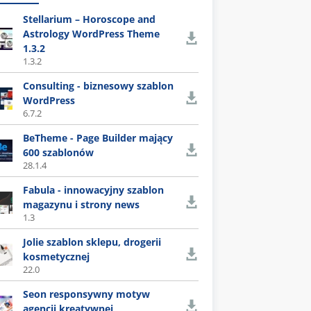
Stellarium – Horoscope and
Astrology WordPress Theme
1.3.2
1.3.2
Consulting - biznesowy szablon
WordPress
6.7.2
BeTheme - Page Builder mający
600 szablonów
28.1.4
Fabula - innowacyjny szablon
magazynu i strony news
1.3
Jolie szablon sklepu, drogerii
kosmetycznej
22.0
Seon responsywny motyw
agencji kreatywnej