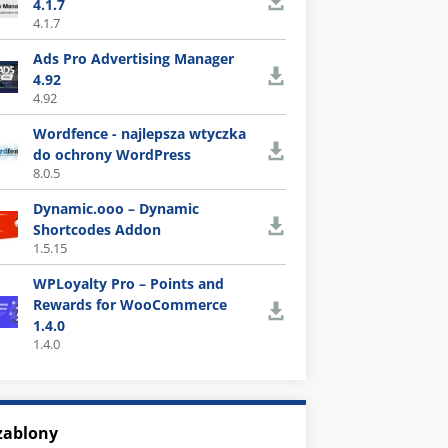
4.1.7
4.1.7
Ads Pro Advertising Manager
4.92
4.92
Wordfence - najlepsza wtyczka
do ochrony WordPress
8.0.5
Dynamic.ooo – Dynamic
Shortcodes Addon
1.5.15
WPLoyalty Pro – Points and
Rewards for WooCommerce
1.4.0
1.4.0
zablony