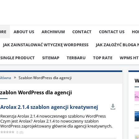
ORE
ABOUT US
ARCHIWUM
CONTACT
CONTACT US
HO
JAK ZAINSTALOWAĆ WTYCZKĘ WORDPRESS
JAK ZAŁOŻYĆ BLOGA
SINGLE PRODUCT
SITEMAP
TERBARU
TOP RATE
WPMS HT
Główna
Szablon WordPress dla agencji
W
zablon WordPress dla agencji
Arolax 2.1.4 szablon agencji kreatywnej
Recenzja Arolax 2.1.4 nowoczesnego szablonu WordPress
Czym jest Arolax? Arolax 2.1.4 to nowoczesny szablon
WordPress zaprojektowany głównie dla agencji kreatywnych,
0
(
0
)