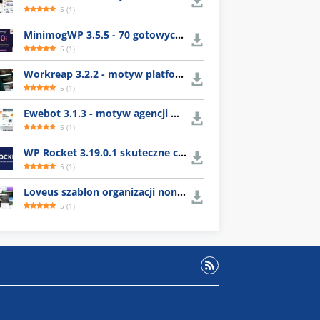
5
(
1
)
MinimogWP 3.5.5 - 70 gotowych szablonów e-commerce
5
(
1
)
Workreap 3.2.2 - motyw platformy dla freelancerów
5
(
1
)
Ewebot 3.1.3 - motyw agencji marketingowej
5
(
1
)
WP Rocket 3.19.0.1 skuteczne czyszczenie cache WordPress
5
(
1
)
Loveus szablon organizacji nonprofit
5
(
1
)