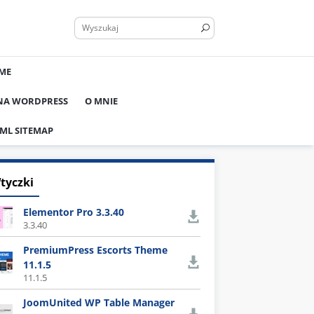
ME
 NA WORDPRESS
O MNIE
ML SITEMAP
tyczki
Elementor Pro 3.3.40
3.3.40
PremiumPress Escorts Theme
11.1.5
11.1.5
JoomUnited WP Table Manager