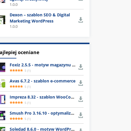
1.0.0
Dexon – szablon SEO & Digital
Marketing WordPress
1.0.0
ajlepiej oceniane
Foxiz 2.5.5 - motyw magazynu WordPress
5
(
1
)
Avas 6.7.2 - szablon e-commerce
5
(
1
)
Impreza 8.32 - szablon WooCommerce
5
(
1
)
Smush Pro 3.16.10 - optymalizacja obrazów WordPress
5
(
1
)
Soledad 8.6.0 - motyw WordPress z gotowymi układami