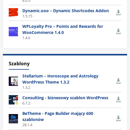
8.0.5
Dynamic.ooo – Dynamic Shortcodes Addon
1.5.15
WPLoyalty Pro – Points and Rewards for
WooCommerce 1.4.0
1.4.0
Szablony
Stellarium – Horoscope and Astrology
WordPress Theme 1.3.2
1.3.2
Consulting - biznesowy szablon WordPress
6.7.2
BeTheme - Page Builder mający 600
szablonów
28.1.4