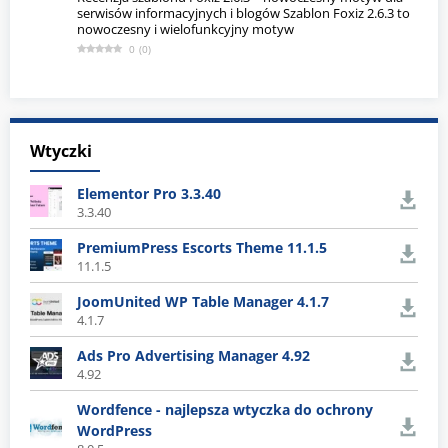
serwisów informacyjnych i blogów Szablon Foxiz 2.6.3 to
nowoczesny i wielofunkcyjny motyw
0
(
0
)
Wtyczki
Elementor Pro 3.3.40
3.3.40
PremiumPress Escorts Theme 11.1.5
11.1.5
JoomUnited WP Table Manager 4.1.7
4.1.7
Ads Pro Advertising Manager 4.92
4.92
Wordfence - najlepsza wtyczka do ochrony
WordPress