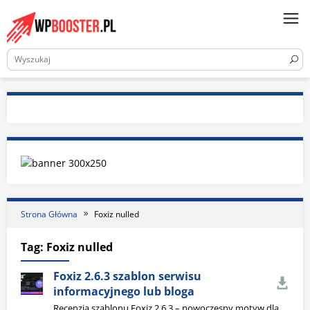
Skip
to
content
Strona Główna
Foxiz nulled
Tag:
Foxiz nulled
Foxiz 2.6.3 szablon serwisu
informacyjnego lub bloga
Recenzja szablonu Foxiz 2.6.3 – nowoczesny motyw dla