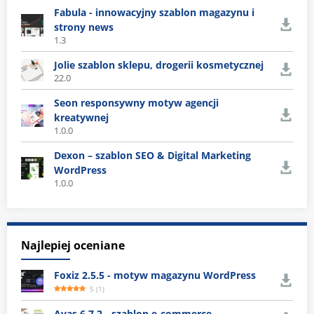
Fabula - innowacyjny szablon magazynu i
strony news
1.3
Jolie szablon sklepu, drogerii kosmetycznej
22.0
Seon responsywny motyw agencji
kreatywnej
1.0.0
Dexon – szablon SEO & Digital Marketing
WordPress
1.0.0
Najlepiej oceniane
Foxiz 2.5.5 - motyw magazynu WordPress
5
(
1
)
Avas 6.7.2 - szablon e-commerce