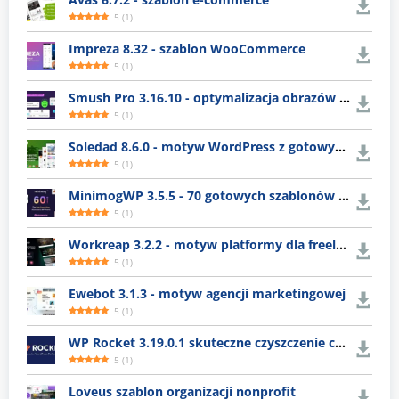
5
(
1
)
Impreza 8.32 - szablon WooCommerce
5
(
1
)
Smush Pro 3.16.10 - optymalizacja obrazów WordPress
5
(
1
)
Soledad 8.6.0 - motyw WordPress z gotowymi układami
5
(
1
)
MinimogWP 3.5.5 - 70 gotowych szablonów e-commerce
5
(
1
)
Workreap 3.2.2 - motyw platformy dla freelancerów
5
(
1
)
Ewebot 3.1.3 - motyw agencji marketingowej
5
(
1
)
WP Rocket 3.19.0.1 skuteczne czyszczenie cache WordPress
5
(
1
)
Loveus szablon organizacji nonprofit