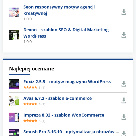
Seon responsywny motyw agencji
kreatywnej
1.0.0
Dexon – szablon SEO & Digital Marketing
WordPress
1.0.0
Najlepiej oceniane
Foxiz 2.5.5 - motyw magazynu WordPress
5
(
1
)
Avas 6.7.2 - szablon e-commerce
5
(
1
)
Impreza 8.32 - szablon WooCommerce
5
(
1
)
Smush Pro 3.16.10 - optymalizacja obrazów WordPress