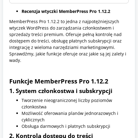
O
n
Recenzja wtyczki MemberPress Pro 1.12.2
s
,
MemberPress Pro 1.12.2 to jedna z najpotężniejszych
W
t
wtyczek WordPress do zarządzania członkostwem i
y
sprzedaży treści premium. Oferuje pełną kontrolę nad
c
dostępem do treści, obsługę płatnych subskrypcji oraz
z
k
integrację z wieloma narzędziami marketingowymi.
i
Sprawdźmy, jakie funkcje oferuje oraz jakie są jej zalety i
W
wady.
o
r
d
P
Funkcje MemberPress Pro 1.12.2
r
e
1. System członkostwa i subskrypcji
s
s
Tworzenie nieograniczonej liczby poziomów
członkostwa
Możliwość oferowania planów jednorazowych i
cyklicznych
Obsługa darmowych i płatnych subskrypcji
2. Kontrola dostępu do treści