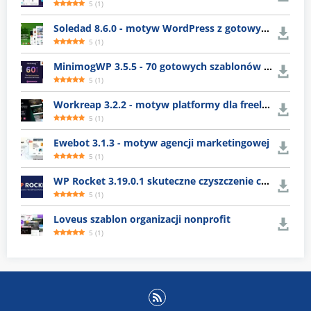
5
(
1
)
Soledad 8.6.0 - motyw WordPress z gotowymi układami
5
(
1
)
MinimogWP 3.5.5 - 70 gotowych szablonów e-commerce
5
(
1
)
Workreap 3.2.2 - motyw platformy dla freelancerów
5
(
1
)
Ewebot 3.1.3 - motyw agencji marketingowej
5
(
1
)
WP Rocket 3.19.0.1 skuteczne czyszczenie cache WordPress
5
(
1
)
Loveus szablon organizacji nonprofit
5
(
1
)