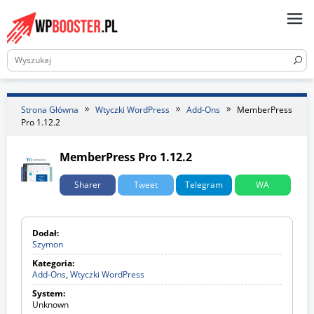
Skip
to
content
Strona Główna
Wtyczki WordPress
Add-Ons
MemberPress
Pro 1.12.2
MemberPress Pro 1.12.2
Sharer
Tweet
Telegram
WA
Dodał:
Szymon
Kategoria:
Add-Ons
,
Wtyczki WordPress
A
d
System:
d
Unknown
-