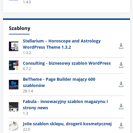
1.4.0
Szablony
Stellarium – Horoscope and Astrology
WordPress Theme 1.3.2
1.3.2
Consulting - biznesowy szablon WordPress
6.7.2
BeTheme - Page Builder mający 600
szablonów
28.1.4
Fabula - innowacyjny szablon magazynu i
strony news
1.3
Jolie szablon sklepu, drogerii kosmetycznej
22.0