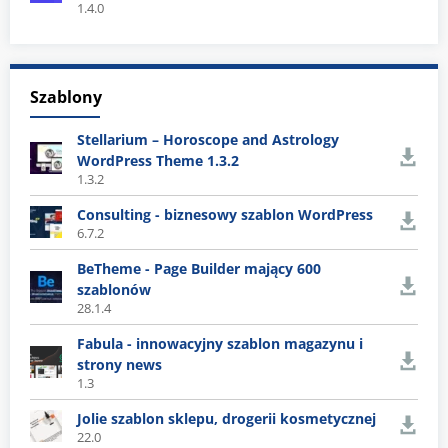
1.4.0
Szablony
Stellarium – Horoscope and Astrology
WordPress Theme 1.3.2
1.3.2
Consulting - biznesowy szablon WordPress
6.7.2
BeTheme - Page Builder mający 600
szablonów
28.1.4
Fabula - innowacyjny szablon magazynu i
strony news
1.3
Jolie szablon sklepu, drogerii kosmetycznej
22.0