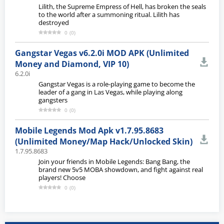
Lilith, the Supreme Empress of Hell, has broken the seals
to the world after a summoning ritual. Lilith has
destroyed
0
(
0
)
Gangstar Vegas v6.2.0i MOD APK (Unlimited
Money and Diamond, VIP 10)
6.2.0i
Gangstar Vegas is a role-playing game to become the
leader of a gang in Las Vegas, while playing along
gangsters
0
(
0
)
Mobile Legends Mod Apk v1.7.95.8683
(Unlimited Money/Map Hack/Unlocked Skin)
1.7.95.8683
Join your friends in Mobile Legends: Bang Bang, the
brand new 5v5 MOBA showdown, and fight against real
players! Choose
0
(
0
)