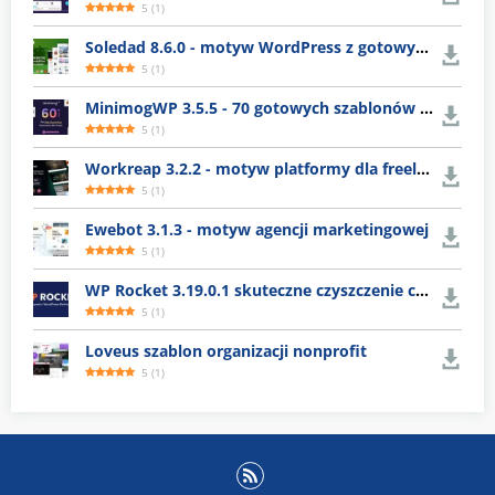
5
(
1
)
Soledad 8.6.0 - motyw WordPress z gotowymi układami
5
(
1
)
MinimogWP 3.5.5 - 70 gotowych szablonów e-commerce
5
(
1
)
Workreap 3.2.2 - motyw platformy dla freelancerów
5
(
1
)
Ewebot 3.1.3 - motyw agencji marketingowej
5
(
1
)
WP Rocket 3.19.0.1 skuteczne czyszczenie cache WordPress
5
(
1
)
Loveus szablon organizacji nonprofit
5
(
1
)