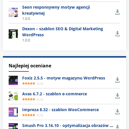
Seon responsywny motyw agencji
kreatywnej
1.0.0
Dexon – szablon SEO & Digital Marketing
WordPress
1.0.0
Najlepiej oceniane
Foxiz 2.5.5 - motyw magazynu WordPress
5
(
1
)
Avas 6.7.2 - szablon e-commerce
5
(
1
)
Impreza 8.32 - szablon WooCommerce
5
(
1
)
Smush Pro 3.16.10 - optymalizacja obrazów WordPress