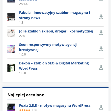
28.1.4
Fabula - innowacyjny szablon magazynu i
strony news
1.3
Jolie szablon sklepu, drogerii kosmetycznej
22.0
Seon responsywny motyw agencji
kreatywnej
1.0.0
Dexon – szablon SEO & Digital Marketing
WordPress
1.0.0
Najlepiej oceniane
Foxiz 2.5.5 - motyw magazynu WordPress
5
(
1
)