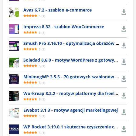
Avas 6.7.2 - szablon e-commerce
5
(
1
)
Impreza 8.32 - szablon WooCommerce
5
(
1
)
Smush Pro 3.16.10 - optymalizacja obrazów WordPress
5
(
1
)
Soledad 8.6.0 - motyw WordPress z gotowymi układami
5
(
1
)
MinimogWP 3.5.5 - 70 gotowych szablonów e-commerce
5
(
1
)
Workreap 3.2.2 - motyw platformy dla freelancerów
5
(
1
)
Ewebot 3.1.3 - motyw agencji marketingowej
5
(
1
)
WP Rocket 3.19.0.1 skuteczne czyszczenie cache WordPress
5
(
1
)