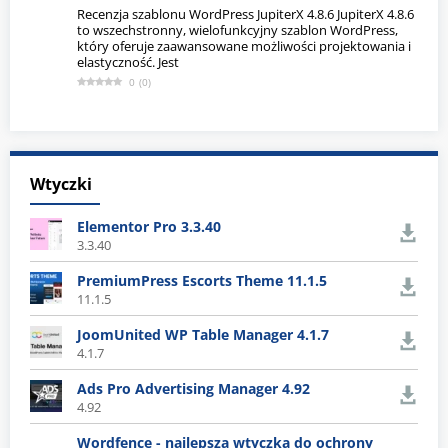
Recenzja szablonu WordPress JupiterX 4.8.6 JupiterX 4.8.6
to wszechstronny, wielofunkcyjny szablon WordPress,
który oferuje zaawansowane możliwości projektowania i
elastyczność. Jest
0
(
0
)
Wtyczki
Elementor Pro 3.3.40
3.3.40
PremiumPress Escorts Theme 11.1.5
11.1.5
JoomUnited WP Table Manager 4.1.7
4.1.7
Ads Pro Advertising Manager 4.92
4.92
Wordfence - najlepsza wtyczka do ochrony