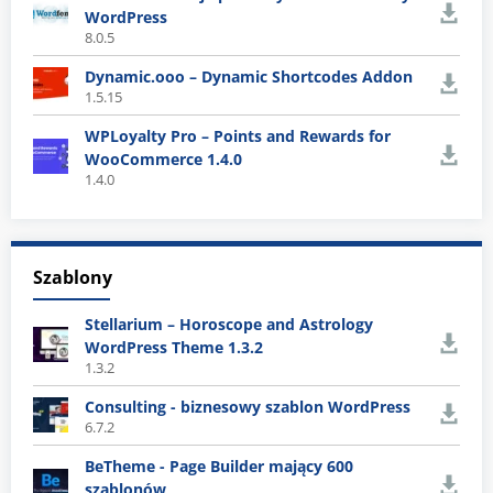
WordPress
8.0.5
Dynamic.ooo – Dynamic Shortcodes Addon
1.5.15
WPLoyalty Pro – Points and Rewards for
WooCommerce 1.4.0
1.4.0
Szablony
Stellarium – Horoscope and Astrology
WordPress Theme 1.3.2
1.3.2
Consulting - biznesowy szablon WordPress
6.7.2
BeTheme - Page Builder mający 600
szablonów