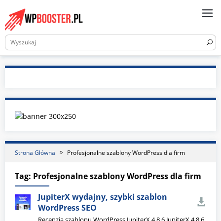
Skip
to
content
Strona Główna
Profesjonalne szablony WordPress dla firm
Tag:
Profesjonalne szablony WordPress dla firm
JupiterX wydajny, szybki szablon
WordPress SEO
Recenzja szablonu WordPress JupiterX 4.8.6 JupiterX 4.8.6