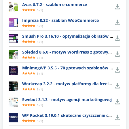
Avas 6.7.2 - szablon e-commerce
5
(
1
)
Impreza 8.32 - szablon WooCommerce
5
(
1
)
Smush Pro 3.16.10 - optymalizacja obrazów WordPress
5
(
1
)
Soledad 8.6.0 - motyw WordPress z gotowymi układami
5
(
1
)
MinimogWP 3.5.5 - 70 gotowych szablonów e-commerce
5
(
1
)
Workreap 3.2.2 - motyw platformy dla freelancerów
5
(
1
)
Ewebot 3.1.3 - motyw agencji marketingowej
5
(
1
)
WP Rocket 3.19.0.1 skuteczne czyszczenie cache WordPress
5
(
1
)