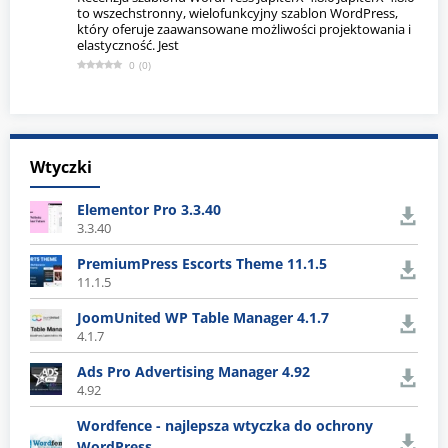
to wszechstronny, wielofunkcyjny szablon WordPress,
który oferuje zaawansowane możliwości projektowania i
elastyczność. Jest
0
(
0
)
Wtyczki
Elementor Pro 3.3.40
3.3.40
PremiumPress Escorts Theme 11.1.5
11.1.5
JoomUnited WP Table Manager 4.1.7
4.1.7
Ads Pro Advertising Manager 4.92
4.92
Wordfence - najlepsza wtyczka do ochrony
WordPress