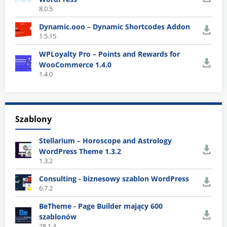
8.0.5
Dynamic.ooo – Dynamic Shortcodes Addon
1.5.15
WPLoyalty Pro – Points and Rewards for
WooCommerce 1.4.0
1.4.0
Szablony
Stellarium – Horoscope and Astrology
WordPress Theme 1.3.2
1.3.2
Consulting - biznesowy szablon WordPress
6.7.2
BeTheme - Page Builder mający 600
szablonów
28.1.4